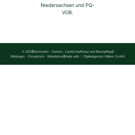
© 2026
Stockreiter - Garten-, Landschaftsbau und Baumpflege
Mettingen - Osnabrück - Ibbenbüren
Made with ♡ Digitalagentur Hälker GmbH