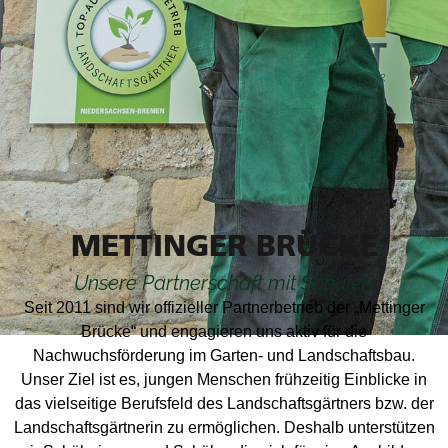
METTINGER BRÜCKE
Unsere Partnerschaft mit Schulen
Seit 2011 sind wir offizieller Partnerbetrieb der „Mettinger
Brücke“ und engagieren uns aktiv für die
Nachwuchsförderung im Garten- und Landschaftsbau.
Unser Ziel ist es, jungen Menschen frühzeitig Einblicke in
das vielseitige Berufsfeld des Landschaftsgärtners bzw. der
Landschaftsgärtnerin zu ermöglichen. Deshalb unterstützen