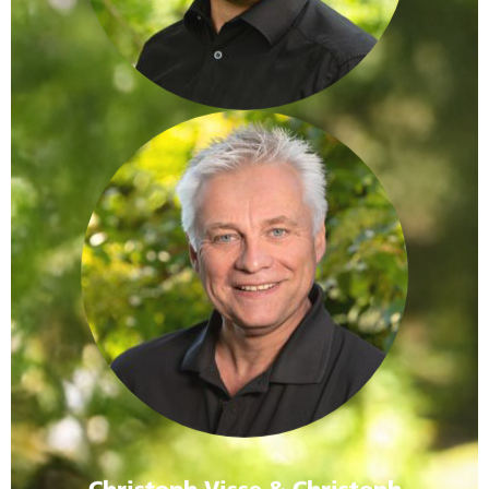
Christoph Visse & Christoph
Schlarmann
Agrarservicemeister |
LWK-Zertifizierter