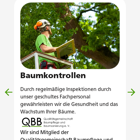
Baumkontrollen
B
Durch regelmäßige Inspektionen durch
Mi
on
unser geschultes Fachpersonal
Si
gewährleisten wir die Gesundheit und das
St
Wachstum Ihrer Bäume.
er
 zu
du
Um
n
Wir sind Mitglied der
la