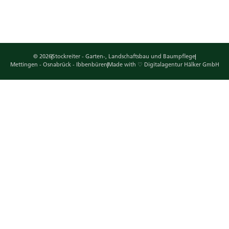
© 2026
Stockreiter - Garten-, Landschaftsbau und Baumpflege
Mettingen - Osnabrück - Ibbenbüren
Made with ♡ Digitalagentur Hälker GmbH