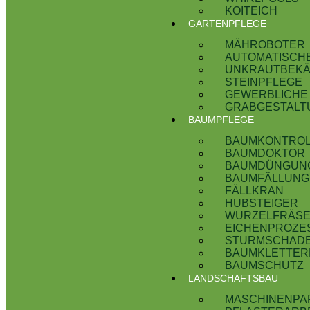
KOITEICH
GARTENPFLEGE
MÄHROBOTER
AUTOMATISCH
UNKRAUTBEK
STEINPFLEGE
GEWERBLICHE
GRABGESTALT
BAUMPFLEGE
BAUMKONTRO
BAUMDOKTOR
BAUMDÜNGUNG 
BAUMFÄLLUNG
FÄLLKRAN
HUBSTEIGER
WURZELFRÄS
EICHENPROZES
STURMSCHADE
BAUMKLETTER
BAUMSCHUTZ
LANDSCHAFTSBAU
MASCHINENPA