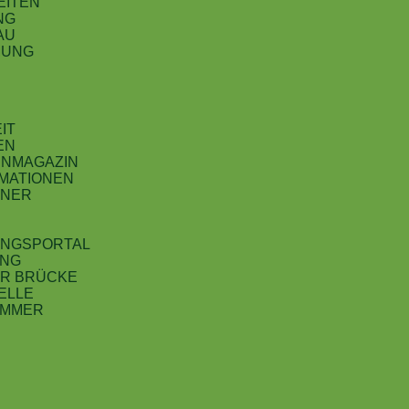
EITEN
NG
AU
MUNG
IT
EN
ENMAGAZIN
MATIONEN
TNER
NGSPORTAL
UNG
ER BRÜCKE
ELLE
OMMER