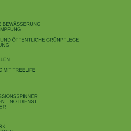
E BEWÄSSERUNG
ÄMPFUNG
 UND ÖFFENTLICHE GRÜNPFLEGE
UNG
LLEN
MIT TREELIFE
E
SIONS­SPINNER
N – NOTDIENST
ER
RK