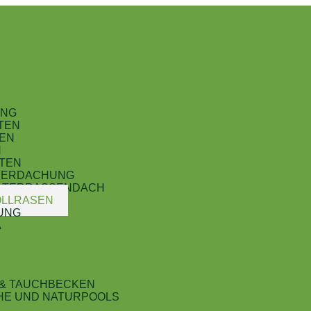
UNG
TEN
EN
N
RTEN
BERDACHUNG
A TERRASSENDACH
OLLRASEN
UNG
A
G
 & TAUCHBECKEN
HE UND NATURPOOLS