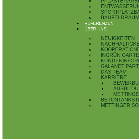
PFLASTERARB
ENTWÄSSERU
SPORTPLATZB
BAUFELDRÄU
REFERENZEN
ÜBER UNS
NEUIGKEITEN
NACHHALTIGKE
KOOPERATION
INGRÜN GART
KUNDENINFOR
GALANET PAR
DAS TEAM
KARRIERE
BEWERBU
AUSBILD
METTING
BETONTANKST
METTINGER S