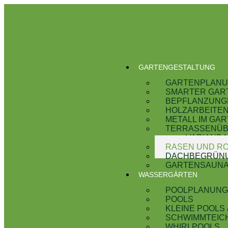
GARTEN­GESTALTUNG
GARTENPLAN
SMARTER GAR
BEPFLANZUNG
HOLZARBEITE
METALL IM GA
TERRASSENÜ
VARIAND
RASEN UND R
DACHBEGRÜN
GARTENSAUN
WASSERGÄRTEN
POOLPLANUN
POOLS
KLEINE POOLS
SCHWIMMTEIC
WHIRLPOOLS