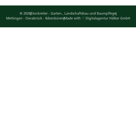
© 2026
Stockreiter - Garten-, Landschaftsbau und Baumpflege
Mettingen - Osnabrück - Ibbenbüren
Made with ♡ Digitalagentur Hälker GmbH