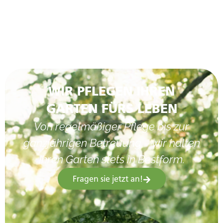
WIR PFLEGEN IHREN
GARTEN FÜRS LEBEN
Von regelmäßiger Pflege bis zur
ganzjährigen Betreuung – wir halten
Ihren Garten stets in Bestform.
Fragen sie jetzt an!