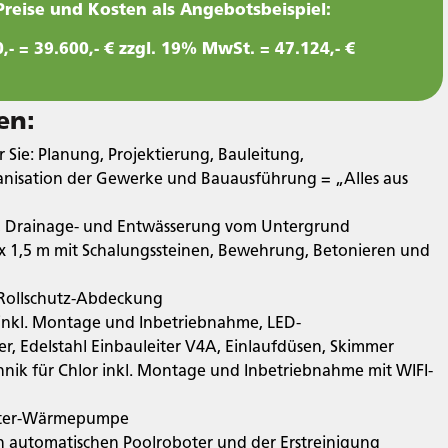
reise und Kosten als Angebotsbeispiel:
,- = 39.600,- € zzgl. 19% MwSt. = 47.124,- €
en:
 Sie: Planung, Projektierung, Bauleitung,
isation der Gewerke und Bauausführung = „Alles aus
, Drainage- und Entwässerung vom Untergrund
 x 1,5 m mit Schalungssteinen, Bewehrung, Betonieren und
 Rollschutz-Abdeckung
 inkl. Montage und Inbetriebnahme, LED-
r, Edelstahl Einbauleiter V4A, Einlaufdüsen, Skimmer
nik für Chlor inkl. Montage und Inbetriebnahme mit WIFI-
erter-Wärmepumpe
n automatischen Poolroboter und der Erstreinigung