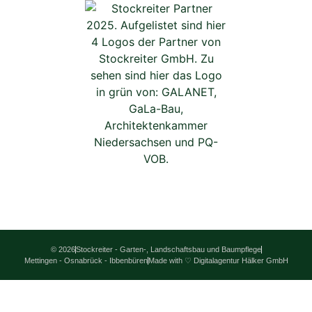
© 2026
Stockreiter - Garten-, Landschaftsbau und Baumpflege
Mettingen - Osnabrück - Ibbenbüren
Made with ♡ Digitalagentur Hälker GmbH