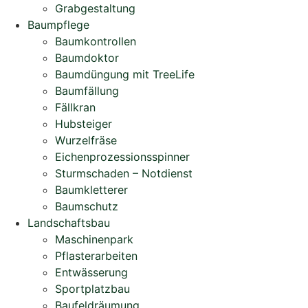
Grabgestaltung
Baumpflege
Baumkontrollen
Baumdoktor
Baumdüngung mit TreeLife
Baumfällung
Fällkran
Hubsteiger
Wurzelfräse
Eichenprozessions­spinner
Sturmschaden – Notdienst
Baumkletterer
Baumschutz
Landschaftsbau
Maschinenpark
Pflasterarbeiten
Entwässerung
Sportplatzbau
Baufeldräumung