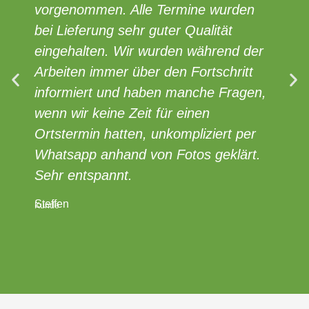
vorgenommen. Alle Termine wurden
zu
bei Lieferung sehr guter Qualität
rei
eingehalten. Wir wurden während der
die
Arbeiten immer über den Fortschritt
em
informiert und haben manche Fragen,
Wei
wenn wir keine Zeit für einen
Ortstermin hatten, unkompliziert per
Tho
Kund
Whatsapp anhand von Fotos geklärt.
Sehr entspannt.
Steffen
Kunde