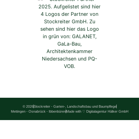
© 2026
Stockreiter - Garten-, Landschaftsbau und Baumpflege
Mettingen - Osnabrück - Ibbenbüren
Made with ♡ Digitalagentur Hälker GmbH